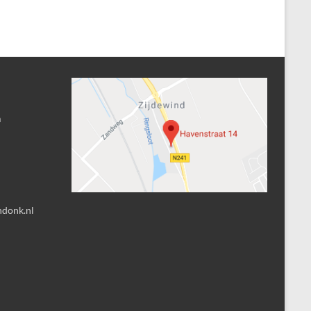
n
ndonk.nl