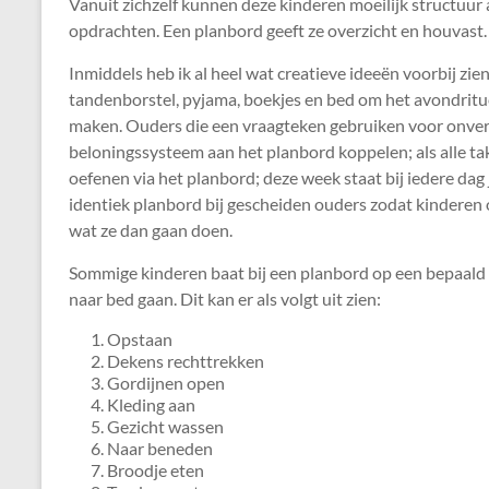
Vanuit zichzelf kunnen deze kinderen moeilijk structuur
opdrachten. Een planbord geeft ze overzicht en houvast.
Inmiddels heb ik al heel wat creatieve ideeën voorbij z
tandenborstel, pyjama, boekjes en bed om het avondritue
maken. Ouders die een vraagteken gebruiken voor onv
beloningssysteem aan het planbord koppelen; als alle tak
oefenen via het planbord; deze week staat bij iedere dag
identiek planbord bij gescheiden ouders zodat kinderen 
wat ze dan gaan doen.
Sommige kinderen baat bij een planbord op een bepaald 
naar bed gaan. Dit kan er als volgt uit zien:
Opstaan
Dekens rechttrekken
Gordijnen open
Kleding aan
Gezicht wassen
Naar beneden
Broodje eten