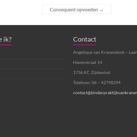
Consequent opvoeden
→
 ik?
Contact
Angelique van Kranendonk – Laa
Havenstraat 14
1736 KC Zijdewind
Telefoon: 06 – 42798294
contact@kinderpraktijkvankrane