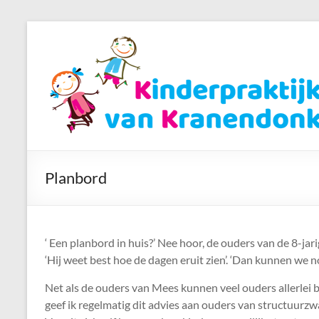
Ga
naar
Kinderpraktijk
de
van
inhoud
Kranendonk
Pedagogisch
Advies
en
Planbord
Begeleiding
‘ Een planbord in huis?’ Nee hoor, de ouders van de 8-jari
‘Hij weet best hoe de dagen eruit zien’. ‘Dan kunnen we no
Net als de ouders van Mees kunnen veel ouders allerlei
geef ik regelmatig dit advies aan ouders van structuurz