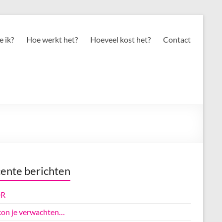
 ik?
Hoe werkt het?
Hoeveel kost het?
Contact
ente berichten
R
kon je verwachten…