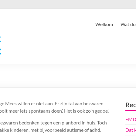
Welkom
Wat doe
ge Mees willen er niet aan. Er zijn tal van bezwaren.
Rec
oit meer iets spontaans doen’.‘ Het is ook zo’n gedoe’.
EMD
 bezwaren bedenken tegen een planbord in huis. Toch
wakke kinderen, met bijvoorbeeld autisme of adhd.
Dat 