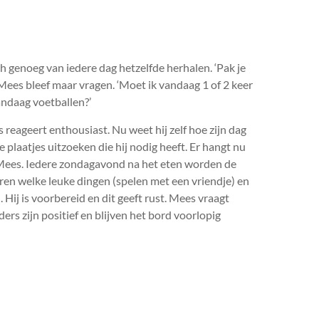
genoeg van iedere dag hetzelfde herhalen. ‘Pak je
 Mees bleef maar vragen. ‘Moet ik vandaag 1 of 2 keer
andaag voetballen?’
ageert enthousiast. Nu weet hij zelf hoe zijn dag
e plaatjes uitzoeken die hij nodig heeft. Er hangt nu
ees. Iedere zondagavond na het eten worden de
en welke leuke dingen (spelen met een vriendje) en
Hij is voorbereid en dit geeft rust. Mees vraagt
rs zijn positief en blijven het bord voorlopig