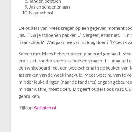
Tanden poetsen
Jas en schoenen aan
Naar school
De ouders van Mees kregen op een gegeven moment toch 
jas…’ ‘Ga je schoenen pakken…’ ‘Vergeet je tas niet…’ En
naar school?’ ‘Wat gaan we vanmiddag doen?’ ‘Moet ik v
Samen met Mees hebben ze een planbord gemaakt. Mees re
eruit ziet, zonder steeds te hoeven vragen. Hij mag zelf d
een whiteboard met een weekschema in de keuken van M
afspraken van de week ingevuld. Mees weet nu van te vor
minder leuke dingen (naar de tandarts) er gaan gebeuren. 
minder wat hij moet doen. Dit geeft ouders ook rust. Oude
gebruiken.
Kijk op
Autiplan.nl